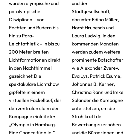
wurden olympische und
und der
paralympische
Stadtgesellschaft,
Disziplinen – von
darunter Edina Müller,
Fechten und Rudern bis
Horst Hrubesch und
hin zu Para-
Laura Ludwig. In den
Leichtathletik – in bis zu
kommenden Monaten
200 Meter breiten
werden zudem weitere
Lichtformationen direkt
prominente Botschafter
in den Nachthimmel
wie Alexander Zverev,
gezeichnet.Die
Eva Lys, Patrick Esume,
spektakuläre Lichtshow
Johannes B. Kerner,
gipfelte in einem
Christina Rann und Imke
virtuellen Fackellauf, der
Salander die Kampagne
den zentralen claim der
unterstützen, um die
Kampagne einleitete:
Strahlkraft der
„Olympia in Hamburg.
Bewerbung zu erhöhen
Eine Chance für alle.“
und die Bürgerinnen und