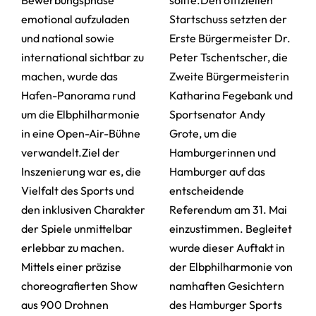
Bewerbungsphase
sollte.Den offiziellen
emotional aufzuladen
Startschuss setzten der
und national sowie
Erste Bürgermeister Dr.
international sichtbar zu
Peter Tschentscher, die
machen, wurde das
Zweite Bürgermeisterin
Hafen-Panorama rund
Katharina Fegebank und
um die Elbphilharmonie
Sportsenator Andy
in eine Open-Air-Bühne
Grote, um die
verwandelt.Ziel der
Hamburgerinnen und
Inszenierung war es, die
Hamburger auf das
Vielfalt des Sports und
entscheidende
den inklusiven Charakter
Referendum am 31. Mai
der Spiele unmittelbar
einzustimmen. Begleitet
erlebbar zu machen.
wurde dieser Auftakt in
Mittels einer präzise
der Elbphilharmonie von
choreografierten Show
namhaften Gesichtern
aus 900 Drohnen
des Hamburger Sports